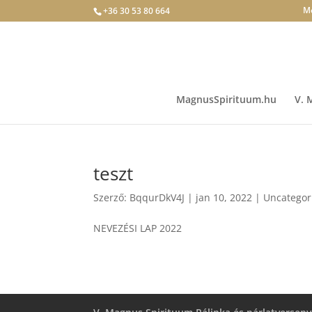
Mé
+36 30 53 80 664
MagnusSpirituum.hu
V. 
teszt
Szerző:
BqqurDkV4J
|
jan 10, 2022
|
Uncategor
NEVEZÉSI LAP 2022