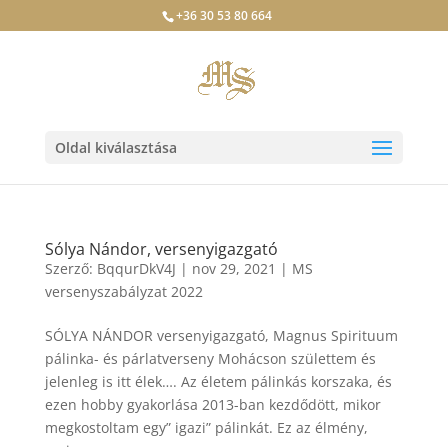
+36 30 53 80 664
Oldal kiválasztása
Sólya Nándor, versenyigazgató
Szerző:
BqqurDkV4J
|
nov 29, 2021
|
MS
versenyszabályzat 2022
SÓLYA NÁNDOR versenyigazgató, Magnus Spirituum
pálinka- és párlatverseny Mohácson születtem és
jelenleg is itt élek…. Az életem pálinkás korszaka, és
ezen hobby gyakorlása 2013-ban kezdődött, mikor
megkostoltam egy” igazi” pálinkát. Ez az élmény,