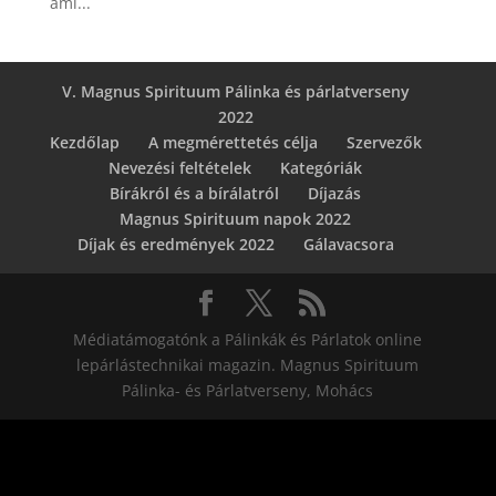
ami...
V. Magnus Spirituum Pálinka és párlatverseny
2022
Kezdőlap
A megmérettetés célja
Szervezők
Nevezési feltételek
Kategóriák
Bírákról és a bírálatról
Díjazás
Magnus Spirituum napok 2022
Díjak és eredmények 2022
Gálavacsora
Médiatámogatónk a Pálinkák és Párlatok online
lepárlástechnikai magazin. Magnus Spirituum
Pálinka- és Párlatverseny, Mohács